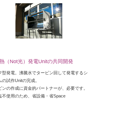
熱（Not光）発電Unitの共同開発
フ型発電。沸騰水でタービン回して発電するシ
の試作Unitの完成。
ビンの作成に資金的パートナーが、必要です。
塩不使用のため、省設備・省Space