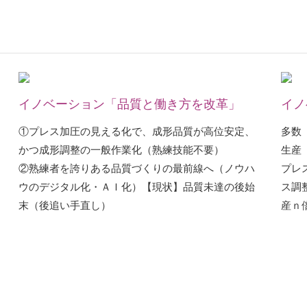
イノベーション「品質と働き方を改革」
イノ
①プレス加圧の見える化で、成形品質が高位安定、
多数
かつ成形調整の一般作業化（熟練技能不要）
生産
②熟練者を誇りある品質づくりの最前線へ（ノウハ
プレ
ウのデジタル化・ＡＩ化）【現状】品質未達の後始
ス調
末（後追い手直し）
産ｎ