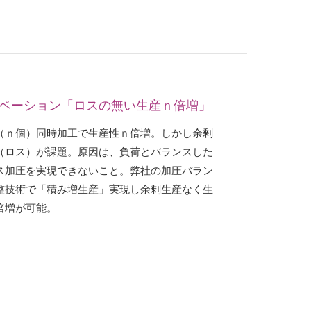
ベーション「ロスの無い生産ｎ倍増」
（ｎ個）同時加工で生産性ｎ倍増。しかし余剰
（ロス）が課題。原因は、負荷とバランスした
ス加圧を実現できないこと。弊社の加圧バラン
整技術で「積み増生産」実現し余剰生産なく生
倍増が可能。